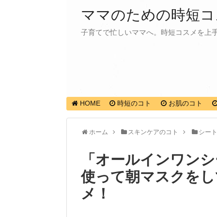
ママのための時短コ
子育てで忙しいママへ。時短コスメを上
HOME
時短のコト
お肌のコト
ホーム
スキンケアのコト
シー
「オールインワンシ
使って朝マスクをし
メ！