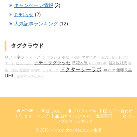
キャンペーン情報
(2)
お知らせ
(2)
人気記事ランキング
(12)
タグクラウド
ロフトネットストア
ラ ロッシュ ポゼ
ママバター
入浴剤
お試しセット
アル
ナチュラグラッセ
草花木果
紫外線対策
マード
ビューラー
RICEBEGIN
書
ドクターシーラボ
無印良品
uruotte
籍・雑誌
彩生舎
Meque
ランキング
DHC
京のすっぴんさん
HOME
はじめに
プロフィール
お問い合わせ
サイトマップ
当サイトについて（免責事項）
コス
メブログランキング
© 2016
ママのための時短コスメ生活