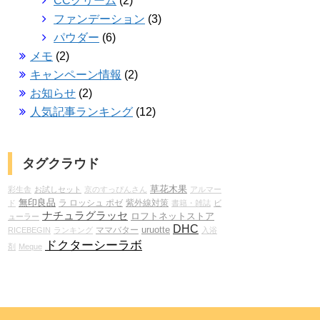
CCクリーム
(2)
ファンデーション
(3)
パウダー
(6)
メモ
(2)
キャンペーン情報
(2)
お知らせ
(2)
人気記事ランキング
(12)
タグクラウド
草花木果
彩生舎
お試しセット
京のすっぴんさん
アルマー
無印良品
ラ ロッシュ ポゼ
紫外線対策
ド
書籍・雑誌
ビ
ナチュラグラッセ
ロフトネットストア
ューラー
DHC
ママバター
uruotte
RICEBEGIN
ランキング
入浴
ドクターシーラボ
剤
Meque