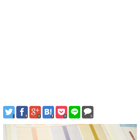
0
0
0