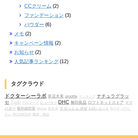
CCクリーム
(2)
ファンデーション
(3)
パウダー
(6)
メモ
(2)
キャンペーン情報
(2)
お知らせ
(2)
人気記事ランキング
(12)
タグクラウド
ドクターシーラボ
ナチュラグラッ
草花木果
uruotte
ランキング
DHC
セ
無印良品
ロフトネットストア
ママ
入浴剤
アルマード
ビューラー
バター
紫外線対策
ラ ロッシュ ポゼ
Meque
彩生舎
お試しセット
京のすっぴん
さん
RICEBEGIN
書籍・雑誌